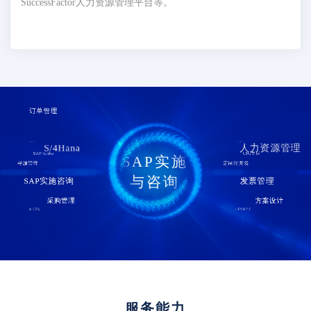
SuccessFactor人力资源管理平台等。
订单管理
供应商管理
实施运维
S/4Hana
人力资源管理
SAP Ariba
CIG集成
SAP实施
寻源管理
定制化开发
与咨询
SAP实施咨询
发票管理
SuccessFactor
业务分析
采购管理
方案设计
合同管理
技术支持服务
服务能力