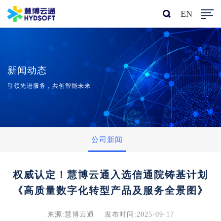
EN
新闻动态
引领先进服务，共创智能未来
公司新闻
权威认定！慧博云通入选信通院铸基计划
《高质量数字化转型产品及服务全景图》
来源:慧博云通
发布时间:2025-09-17