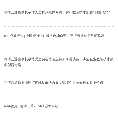
慧博云通董事长余浩受邀权威媒体专访，解码数智技术服务“韧性代码”
IDC权威报告 | 中国银行业IT服务市场份额，慧博云通稳居头部阵营
慧博云通董事长余浩受邀央视著名主持人海霞访谈，讲述企业数智技术服
务创新之路
慧博云通数据底座咨询规划解决方案，赋能企业高效释放数据价值
年终盘点 | 慧博云通2024精彩大事记