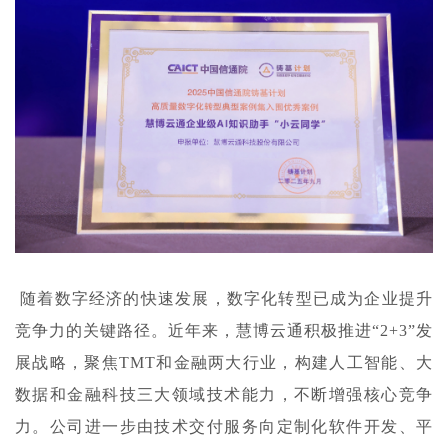
随着数字经济的快速发展，数字化转型已成为企业提升
竞争力的关键路径。近年来，慧博云通积极推进“2+3”发
展战略，聚焦TMT和金融两大行业，构建人工智能、大
数据和金融科技三大领域技术能力，不断增强核心竞争
力。公司进一步由技术交付服务向定制化软件开发、平