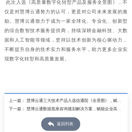
此次入选《高质量数字化转型产品及服务全景图》，不
仅是对慧博云通努力的认可，更是对公司未来发展的激
励。慧博云通致力于成为一家全球化、专业化、创新型
的综合数智技术服务提供商，持续深耕金融科技、大数
据和人工智能等领域，坚持以技术创新为核心驱动力，
不断提升自身的技术实力和服务水平，助力更多企业实
现数字化转型和高质量发展。
上一篇：
慧博云通三大技术产品入选信通院《全景图》，赋能
企业数智跃迁
下一篇：
慧博云通数据底座咨询规划解决方案，赋能企业高效
释放数据价值
返回列表