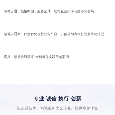
慧博云通：根植中国，服务全球，助力企业出海与国际化发展
慧博云通新一代数智化信贷业务平台，以信创助力银行业数字化转型
喜报！慧博云通获评“全球服务实践示范案例”
专业 诚信 执行 创新
以先进技术、精诚服务为全球客户提供卓越体验