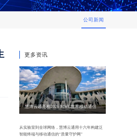
公司新闻
生
更多资讯
慧博云通亮相2026 MWC世界移动通信大
会，以全栈测试与数智技术护航全球“智
从实验室到全球网络，慧博云通用十六年构建泛
能新纪元”
智能终端与移动通信的“质量守护网”