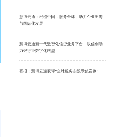
慧博云通：根植中国，服务全球，助力企业出海
与国际化发展
慧博云通新一代数智化信贷业务平台，以信创助
力银行业数字化转型
喜报！慧博云通获评“全球服务实践示范案例”