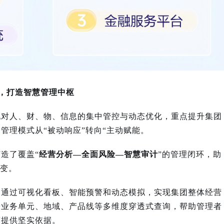
，打造智慧管理中枢
现对人、财、物、信息的集中管控与动态优化，重点提升集团
管理模式从“被动响应”转向“主动赋能。
造了覆盖“
经营分析—全面风险—智慧审计
”的管理闭环，助
转变。
，通过可视化看板、智能预警和动态模拟，实现集团整体经营
按业务单元、地域、产品线等多维度穿透式查询，帮助管理者
策提供坚实依据。