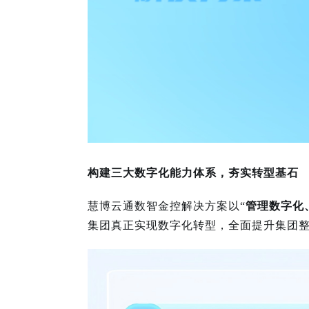
构建三大数字化能力体系，夯实转型基石
慧博云通数智金控解决方案以“
管理数字化
集团真正实现数字化转型，全面提升集团