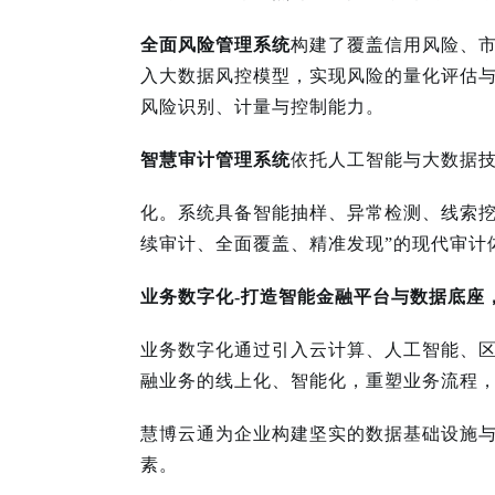
全面风险管理系统
构建了覆盖信用风险、
入大数据风控模型，实现风险的量化评估
风险识别、计量与控制能力。
智慧审计管理系统
依托人工智能与大数据
化。系统具备智能抽样、异常检测、线索挖
续审计、全面覆盖、精准发现”的现代审计
业务数字化
-
打造智能金融平台与数据底座
业务数字化通过引入云计算、人工智能、
融业务的线上化、智能化，重塑业务流程
慧博云通为企业构建坚实的数据基础设施
素。