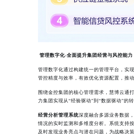
管理数字化
-
全面提升集团经营与风控能力
管理数字化通过构建统一的管理平台，实
管控精度与效率，有效优化资源配置，推动
围绕金控集团的核心管理需求，慧博云通打
力集团实现从“经验驱动”到“数据驱动”的
经营分析管理系统
深度融合多源业务数据
情况的实时监测和多维度分析。系统支持
及时发现业务亮点与潜在问题，为战略决