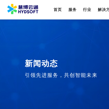
首页
服务
行业
解决
新闻动态
引领先进服务，共创智能未来