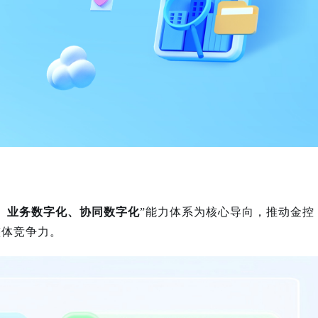
、业务数字化、协同数字化
”能力体系为核心导向，推动金控
整体竞争力。