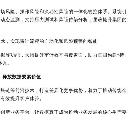
市场风险、操作风险和流动性风险的一体化管控体系。系统引
与动态监测，支持压力测试和风险传染分析，显著提升集团的
技术，实现审计流程的自动化和风险预警的智能
掘等功能，大幅提升审计效率与覆盖面，助力集团构建“持
体系。
，释放数据要素价值
区块链等前沿技术，打造差异化竞争优势，着力于推动传统金
，有效提升客户体验。
与创新业务平台，让数据真正成为推动业务发展的核心生产要