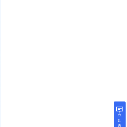
立
即
咨