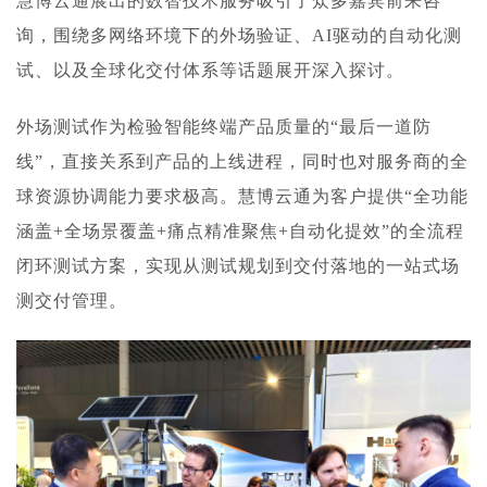
慧博云通展出的数智技术服务吸引了
众多嘉宾前来咨
询，围绕多网络环境下的外场验证、AI驱动的自动化测
试、以及全球化交付体系等话题展开深入探讨。
外场测试作为检验智能终端产品质量的“最后一道防
线”，直接关系到产品的上线进程，同时也对服务商的全
球资源协调能力要求极高。慧博云通为客户提供“全功能
涵盖+全场景覆盖+痛点精准聚焦+自动化提效”的全流程
闭环测试方案，实现从测试规划到交付落地的一站式场
测交付管理
。