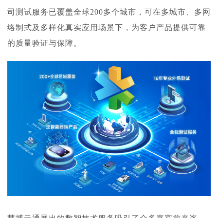
司测试服务已覆盖全球200多个城市，
可在多城市、多网
络制式及多样化真实应用场景下，为客户产品提供可靠
的质量验证与保障。