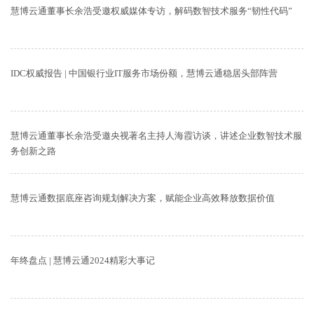
慧博云通董事长余浩受邀权威媒体专访，解码数智技术服务“韧性代码”
IDC权威报告 | 中国银行业IT服务市场份额，慧博云通稳居头部阵营
慧博云通董事长余浩受邀央视著名主持人海霞访谈，讲述企业数智技术服
务创新之路
慧博云通数据底座咨询规划解决方案，赋能企业高效释放数据价值
年终盘点 | 慧博云通2024精彩大事记