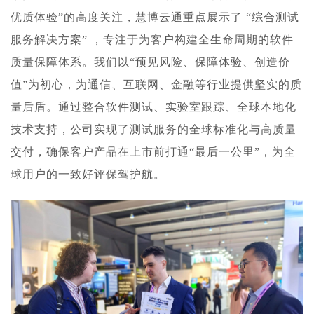
优质体验”的高度关注，慧博云通重点展示了 “综合测试
服务解决方案” ，专注于为客户构建全生命周期的软件
质量保障体系。我们
以“预见风险、保障体验、创造价
值”为初心，为通信、互联网、金融等行业提供坚实的质
量后盾。通过整合软件测试、实验室跟踪、全球本地化
技术支持，公司实现了测试服务的全球标准化与高质量
交付，确保客户产品在上市前打通“最后一公里”，为全
球用户的一致好评保驾护航。