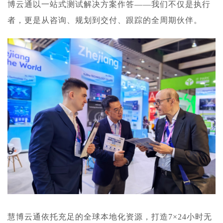
博云通以一站式测试解决方案作答——我们不仅是执行
者，更是从咨询、规划到交付、跟踪的全周期伙伴。
慧博云通依托充足的全球本地化资源，打造7×24小时无