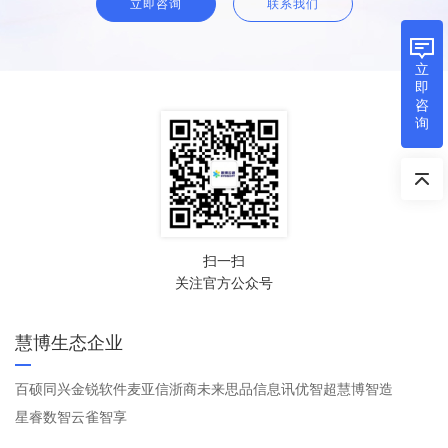
立即咨询
联系我们
立
即
咨
询
扫一扫
关注官方公众号
慧博生态企业
百硕同兴
金锐软件
麦亚信
浙商未来
思品信息
讯优智超
慧博智造
星睿数智
云雀智享