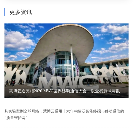
更多资讯
慧博云通亮相2026 MWC世界移动通信大会，以全栈测试与数智
技术护航全球“智能新纪元”
从实验室到全球网络，慧博云通用十六年构建泛智能终端与移动通信的
“质量守护网”